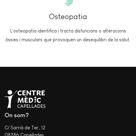
Osteopatia
L'osteopatia identifica i tracta disfuncions o alteracions
òssies i musculars que provoquen un desequilibri de la salut.
On som?
C/ Sarrià de Ter, 12
08786 Capellades