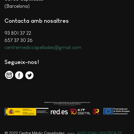
(Barcelona)
Contacta amb nosaltres
93 801 37 22
657 37 30 26
centremediccapellades@gmail.com
Segueix-nos!
© 2022 Centre Mèdic Capellades ----
AVÍS LEGAL I POLÍTICA DE