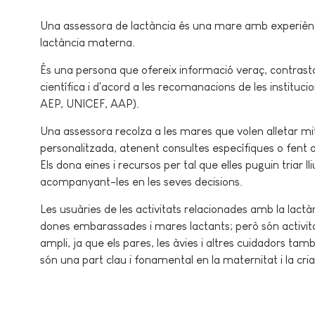
Una assessora de lactància és una mare amb experiènc
lactància materna.
És una persona que ofereix informació veraç, contrast
científica i d'acord a les recomanacions de les instituc
AEP, UNICEF, AAP).
Una assessora recolza a les mares que volen alletar m
personalitzada, atenent consultes específiques o fent ac
Els dona eines i recursos per tal que elles puguin triar l
acompanyant-les en les seves decisions.
Les usuàries de les activitats relacionades amb la lact
dones embarassades i mares lactants; però són activit
ampli, ja que els pares, les àvies i altres cuidadors tam
són una part clau i fonamental en la maternitat i la cri