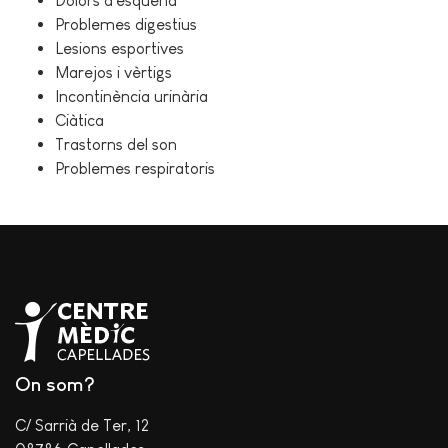
Dolors d'esquena
Problemes digestius
Lesions esportives
Marejos i vèrtigs
Incontinència urinària
Ciàtica
Trastorns del son
Problemes respiratoris
On som?
C/ Sarrià de Ter, 12