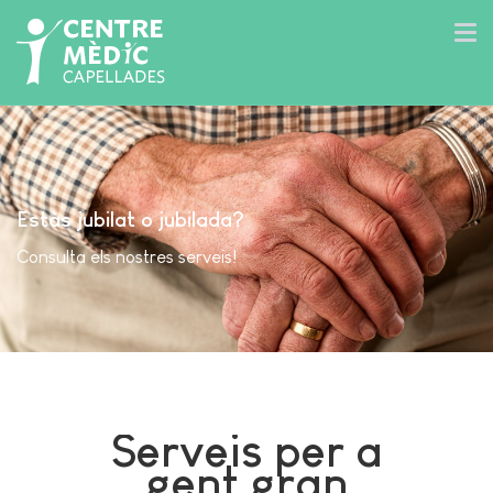
Estàs jubilat o jubilada?
Consulta els nostres serveis!
Serveis per a
gent gran