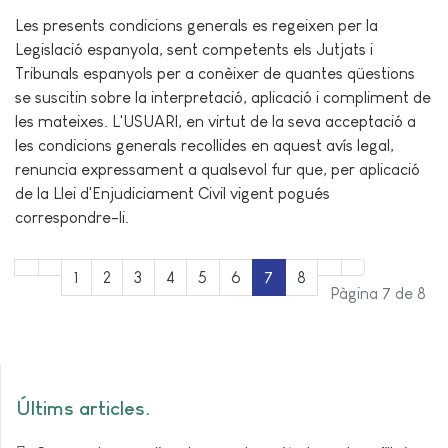
Les presents condicions generals es regeixen per la
Legislació espanyola, sent competents els Jutjats i
Tribunals espanyols per a conèixer de quantes qüestions
se suscitin sobre la interpretació, aplicació i compliment de
les mateixes. L'USUARI, en virtut de la seva acceptació a
les condicions generals recollides en aquest avís legal,
renuncia expressament a qualsevol fur que, per aplicació
de la Llei d'Enjudiciament Civil vigent pogués
correspondre-li.
1
2
3
4
5
6
7
8
Pàgina 7 de 8
Últims articles