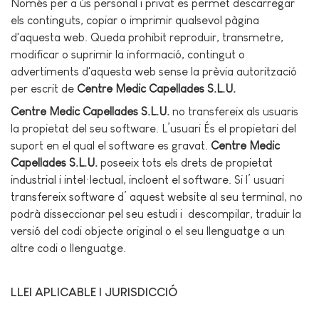
Només per a ús personal i privat es permet descarregar
els continguts, copiar o imprimir qualsevol pàgina
d'aquesta web. Queda prohibit reproduir, transmetre,
modificar o suprimir la informació, contingut o
advertiments d'aquesta web sense la prèvia autorització
per escrit de
Centre Medic Capellades S.L.U.
Centre Medic Capellades S.L.U.
no transfereix als usuaris
la propietat del seu software. L’usuari És el propietari del
suport en el qual el software es gravat.
Centre Medic
Capellades S.L.U.
poseeix tots els drets de propietat
industrial i intel·lectual, incloent el software. Si l’ usuari
transfereix software d’ aquest website al seu terminal, no
podrà disseccionar pel seu estudi i descompilar, traduir la
versió del codi objecte original o el seu llenguatge a un
altre codi o llenguatge.
LLEI APLICABLE I JURISDICCIÓ