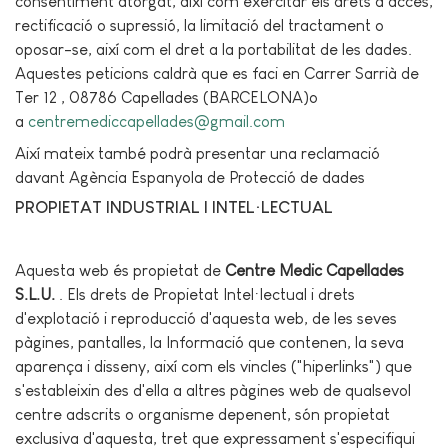
consentiment atorgat, així com exercitar els drets d’accés,
rectificació o supressió, la limitació del tractament o
oposar-se, així com el dret a la portabilitat de les dades.
Aquestes peticions caldrà que es faci en Carrer Sarrià de
Ter 12 , 08786 Capellades (BARCELONA)o
a
centremediccapellades@gmail.com
Així mateix també podrà presentar una reclamació
davant Agència Espanyola de Protecció de dades
PROPIETAT INDUSTRIAL I INTEL·LECTUAL
Aquesta web és propietat de
Centre Medic Capellades
S.L.U.
. Els drets de Propietat Intel·lectual i drets
d'explotació i reproducció d'aquesta web, de les seves
pàgines, pantalles, la Informació que contenen, la seva
aparença i disseny, així com els vincles ("hiperlinks") que
s'estableixin des d'ella a altres pàgines web de qualsevol
centre adscrits o organisme depenent, són propietat
exclusiva d'aquesta, tret que expressament s'especifiqui