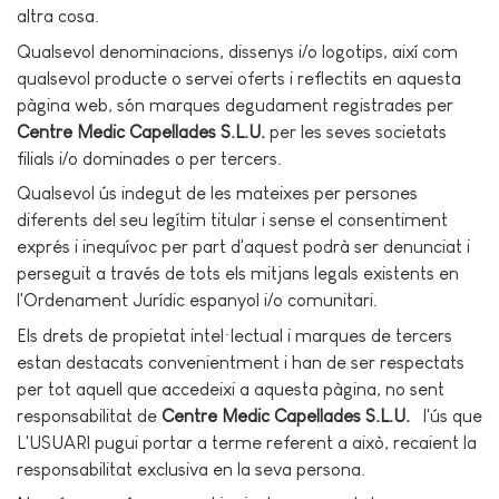
altra cosa.
Qualsevol denominacions, dissenys i/o logotips, així com
qualsevol producte o servei oferts i reflectits en aquesta
pàgina web, són marques degudament registrades per
Centre Medic Capellades S.L.U.
per les seves societats
filials i/o dominades o per tercers.
Qualsevol ús indegut de les mateixes per persones
diferents del seu legítim titular i sense el consentiment
exprés i inequívoc per part d'aquest podrà ser denunciat i
perseguit a través de tots els mitjans legals existents en
l'Ordenament Jurídic espanyol i/o comunitari.
Els drets de propietat intel·lectual i marques de tercers
estan destacats convenientment i han de ser respectats
per tot aquell que accedeixi a aquesta pàgina, no sent
responsabilitat de
Centre Medic Capellades S.L.U.
l'ús que
L'USUARI pugui portar a terme referent a això, recaient la
responsabilitat exclusiva en la seva persona.