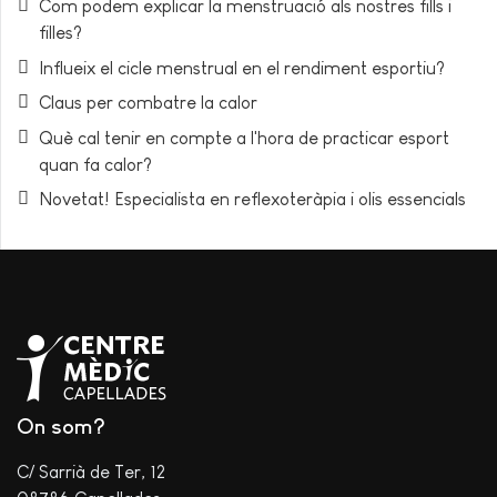
Com podem explicar la menstruació als nostres fills i
filles?
Influeix el cicle menstrual en el rendiment esportiu?
Claus per combatre la calor
Què cal tenir en compte a l'hora de practicar esport
quan fa calor?
Novetat! Especialista en reflexoteràpia i olis essencials
On som?
C/ Sarrià de Ter, 12