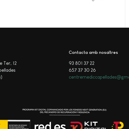
Contacta amb nosaltres
e Ter, 12
93 801 37 22
ellades
657 37 30 26
a)
centremediccapellades@gma