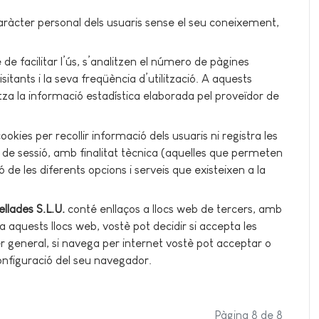
aràcter personal dels usuaris sense el seu coneixement,
te de facilitar l’ús, s’analitzen el número de pàgines
visitants i la seva freqüència d’utilització. A aquests
litza la informació estadística elaborada pel proveïdor de
cookies per recollir informació dels usuaris ni registra les
s de sessió, amb finalitat tècnica (aquelles que permeten
ció de les diferents opcions i serveis que existeixen a la
llades S.L.U.
conté enllaços a llocs web de tercers, amb
 a aquests llocs web, vostè pot decidir si accepta les
er general, si navega per internet vostè pot acceptar o
 configuració del seu navegador.
Pàgina 8 de 8