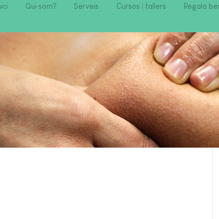
nici
Qui som?
Serveis
Cursos i tallers
Regala be