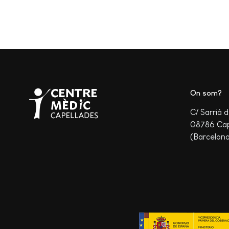
On som?
C/ Sarrià d
08786 Cap
(Barcelon