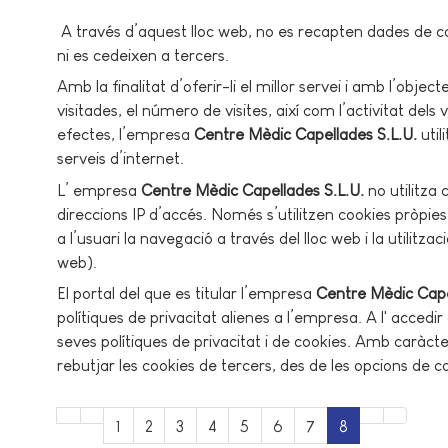
A través d’aquest lloc web, no es recapten dades de c
ni es cedeixen a tercers.
Amb la finalitat d’oferir-li el millor servei i amb l’objec
visitades, el número de visites, així com l’activitat dels 
efectes, l’empresa
Centre Mèdic Capellades S.L.U.
uti
serveis d’internet.
L’ empresa
Centre Mèdic Capellades S.L.U.
no utilitza 
direccions IP d’accés. Només s’utilitzen cookies pròpie
a l’usuari la navegació a través del lloc web i la utilitza
web).
El portal del que es titular l’empresa
Centre Mèdic Cape
polítiques de privacitat alienes a l’empresa. A l' accedir
seves polítiques de privacitat i de cookies. Amb caràct
rebutjar les cookies de tercers, des de les opcions de
1
2
3
4
5
6
7
8