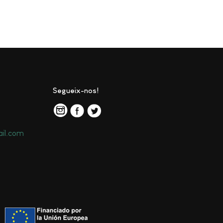
Segueix-nos!
il.com